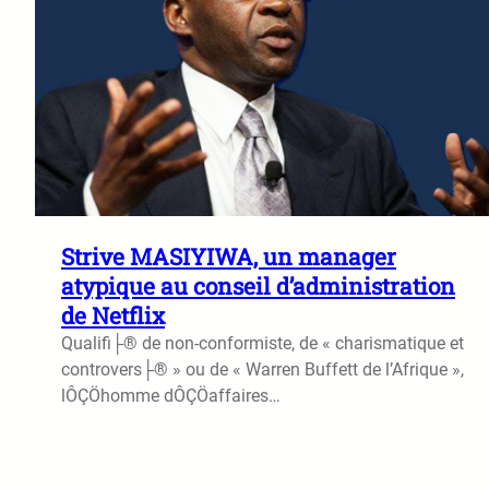
Strive MASIYIWA, un manager
atypique au conseil d’administration
de Netflix
Qualifi├® de non-conformiste, de « charismatique et
controvers├® » ou de « Warren Buffett de l’Afrique »,
lÔÇÖhomme dÔÇÖaffaires…