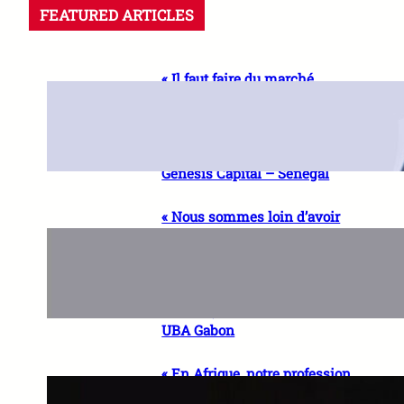
FEATURED ARTICLES
« Il faut faire du marché
financier régional, un réflexe
naturel de financement pour
les entreprises » Dr Racine
SOW, Directeur Général de
Genesis Capital – Sénégal
« Nous sommes loin d’avoir
atteint le plein potentiel de la
finance digitale en Afrique »
Charles BOUKINDA, Co-
fondateur de DIGITECH
AFRICA, Président du C.A de
UBA Gabon
« En Afrique, notre profession
doit pouvoir allier ancrage