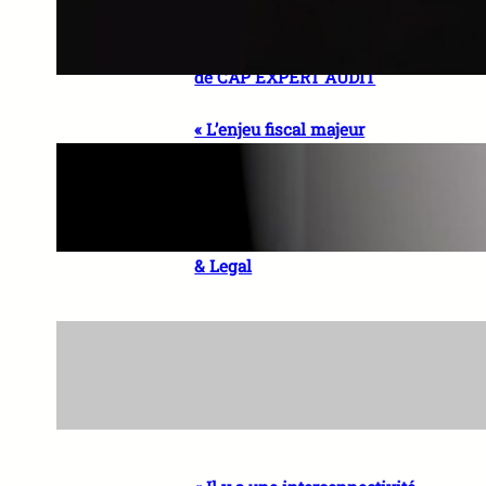
local et expertise mondiale »
Wassia ASSEMIEN, Expert-
comptable, Managing Partner
de CAP EXPERT AUDIT
« L’enjeu fiscal majeur
demeure l’intégration du
secteur informel dans
l’économie formelle » El Hadji
Sidy DIOP, Président Directeur
Général de FACE AFRICA Tax
& Legal
« La souveraineté numérique
comporte une dimension
économique et industrielle
essentielle » Aïssatou SYLLA,
Partner – ASAFO & CO.