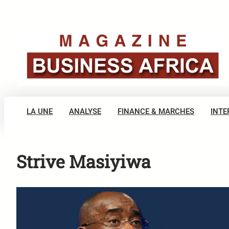
Aller
au
contenu
LA UNE
ANALYSE
FINANCE & MARCHES
INTE
Strive Masiyiwa