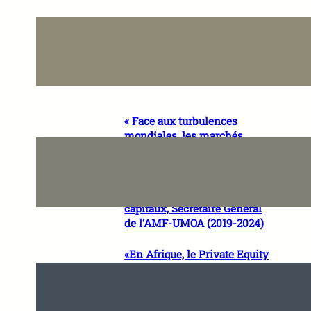
« Notre modèle est viable et
notre stratégie porte ses fruits
» Aïcha DOUCOURÉ HAÏDARA,
Directrice Générale de SKY
Mali
« Face aux turbulences
mondiales, les marchés
financiers africains peuvent
avancer à contrecycle » Dr
Ripert BOSSOUKPE, Expert
international en marchés de
capitaux, Secrétaire Général
de l’AMF-UMOA (2019-2024)
«En Afrique, le Private Equity
n’est pas seulement un
instrument financier, c’est un
accélérateur de maturité