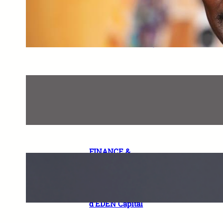
« Nous, les assureurs, nous
devrons faire preuve
d’agilité » Papa Seyni THIAM
Directeur Général NSIA Vie
Assurances-Sénégal
« La titrisation est un levier
majeur du financement du
développement en Afrique »
Karamoko FADIGA, Managing
Partner de KF Conseils
FINANCE &
INFRASTRUCTURES.
Interview Exclusive de Serge
MOSSI et Lamine Mohamed
SECK, Managing Partners
d’EDEN Capital