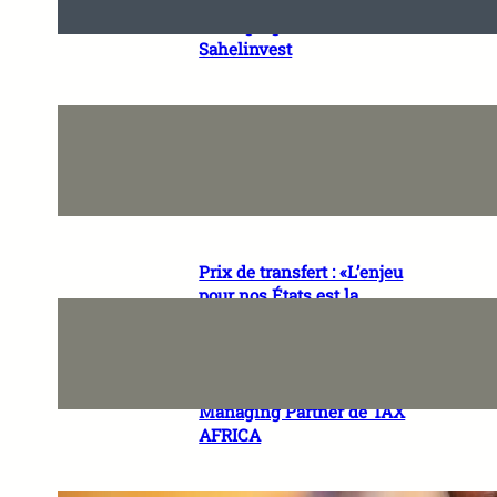
économique» Lalya KAMARA,
Managing Director de
Sahelinvest
«Ce qui inquiète réellement
les investisseurs, c’est
l’incertitude juridique» Daye
KABA, Managing Partner de
TILAN LAW GROUP
Prix de transfert : «L’enjeu
pour nos États est la
conciliation de l’attractivité
économique et la protection
de l’assiette fiscale»
Stéphanie MPINWA-OUAFFO,
Managing Partner de TAX
AFRICA