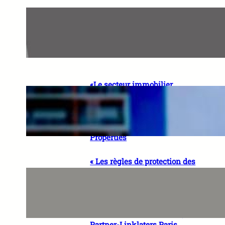
«Le rôle de l’auditeur évolue
vers une dimension beaucoup
plus stratégique» Ted
MATUNGA – Partner Audit,
BDO RDC
«Le secteur immobilier
sénégalais a besoin de vision
et de professionnalisme»
Rokhaya BA, CEO & Co-
fondatrice de SEYNI
Properties
« Les règles de protection des
données, à condition d’être
bien conçues, peuvent
encourager l’innovation en
renforçant la confiance des
utilisateurs » Sonia CISSE,
Partner-Linklaters Paris