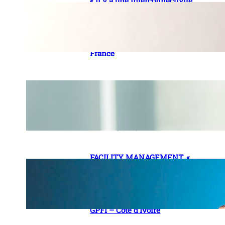
« Il y a une interconnectivité
entre les états financiers et
les états de durabilité »
Maguette DIOP, Expert-
comptable, Partner – Mazars
France
« La bonne définition du projet
est la clé de voûte d’un PPP
réussi » Ousmane DIAWARA,
Partner – Infrastructure
advisory, Project finance – EY
FACILITY MANAGEMENT. «
Notre ambition est de nous
positionner comme un acteur
de référence » Abinan Sewa
DEKI, Managing Director de
GPFI – Côte d’Ivoire