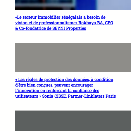
«Le secteur immobilier sénégalais a besoin de
vision et de professionnalisme» Rokhaya BA, CEO
& Co-fondatrice de SEYNI Properties
« Les règles de protection des données, à condition
d’être bien conçues, peuvent encourager
l’innovation en renforçant la confiance des
utilisateurs » Sonia CISSE, Partner-Linklaters Paris