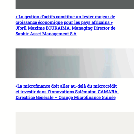
« La gestion d’actifs constitue un levier majeur de
croissance économique pour les pays africains »
Jibril Maxime BOURAIMA, Managing Director de
Saphir Asset Management S.A
«La microfinance doit aller au-delà du microcrédit
et investir dans l’innovation» Salématou CAMARA,
Directrice Générale – Orange Microfinance Guinée