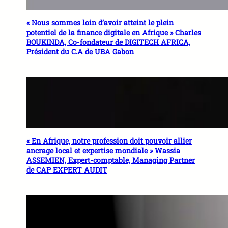
« Nous sommes loin d’avoir atteint le plein
potentiel de la finance digitale en Afrique » Charles
BOUKINDA, Co-fondateur de DIGITECH AFRICA,
Président du C.A de UBA Gabon
« En Afrique, notre profession doit pouvoir allier
ancrage local et expertise mondiale » Wassia
ASSEMIEN, Expert-comptable, Managing Partner
de CAP EXPERT AUDIT