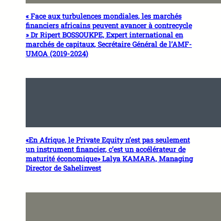
« Face aux turbulences mondiales, les marchés
financiers africains peuvent avancer à contrecycle
» Dr Ripert BOSSOUKPE, Expert international en
marchés de capitaux, Secrétaire Général de l’AMF-
UMOA (2019-2024)
«En Afrique, le Private Equity n’est pas seulement
un instrument financier, c’est un accélérateur de
maturité économique» Lalya KAMARA, Managing
Director de Sahelinvest