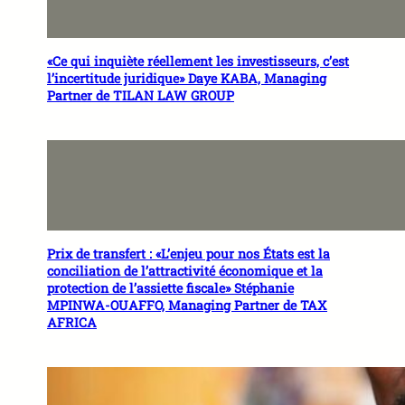
«Ce qui inquiète réellement les investisseurs, c’est
l’incertitude juridique» Daye KABA, Managing
Partner de TILAN LAW GROUP
Prix de transfert : «L’enjeu pour nos États est la
conciliation de l’attractivité économique et la
protection de l’assiette fiscale» Stéphanie
MPINWA-OUAFFO, Managing Partner de TAX
AFRICA