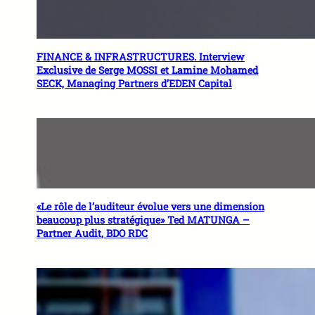
FINANCE & INFRASTRUCTURES. Interview
Exclusive de Serge MOSSI et Lamine Mohamed
SECK, Managing Partners d’EDEN Capital
«Le rôle de l’auditeur évolue vers une dimension
beaucoup plus stratégique» Ted MATUNGA –
Partner Audit, BDO RDC