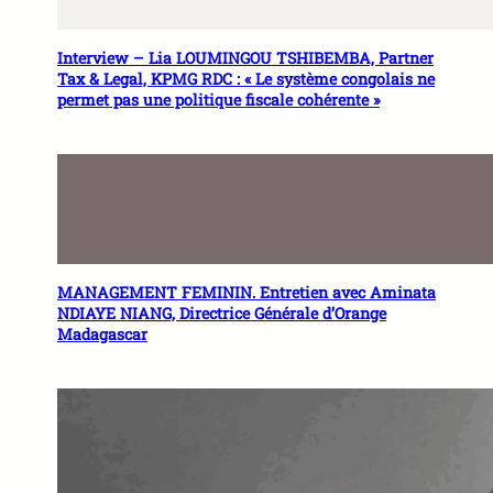
Interview – Lia LOUMINGOU TSHIBEMBA, Partner
Tax & Legal, KPMG RDC : « Le système congolais ne
permet pas une politique fiscale cohérente »
MANAGEMENT FEMININ. Entretien avec Aminata
NDIAYE NIANG, Directrice Générale d’Orange
Madagascar