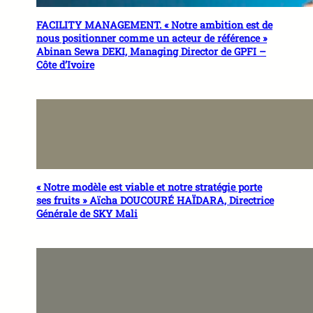
FACILITY MANAGEMENT. « Notre ambition est de
nous positionner comme un acteur de référence »
Abinan Sewa DEKI, Managing Director de GPFI –
Côte d’Ivoire
« Notre modèle est viable et notre stratégie porte
ses fruits » Aïcha DOUCOURÉ HAÏDARA, Directrice
Générale de SKY Mali