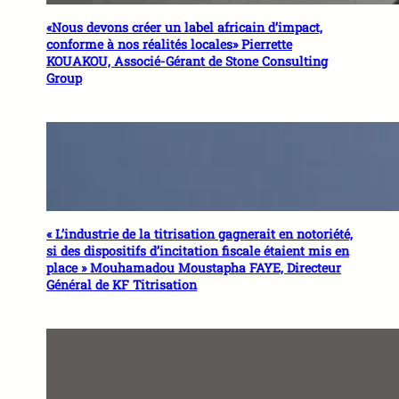
«Nous devons créer un label africain d’impact,
conforme à nos réalités locales» Pierrette
KOUAKOU, Associé-Gérant de Stone Consulting
Group
« L’industrie de la titrisation gagnerait en notoriété,
si des dispositifs d’incitation fiscale étaient mis en
place » Mouhamadou Moustapha FAYE, Directeur
Général de KF Titrisation