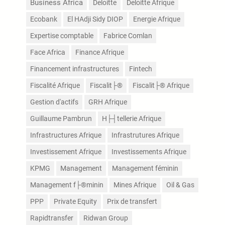
Business Africa
Deloitte
Deloitte Afrique
Ecobank
El HAdji Sidy DIOP
Energie Afrique
Expertise comptable
Fabrice Comlan
Face Africa
Finance Afrique
Financement infrastructures
Fintech
Fiscalité Afrique
Fiscalit├®
Fiscalit├® Afrique
Gestion d'actifs
GRH Afrique
Guillaume Pambrun
H├┤tellerie Afrique
Infrastructures Afrique
Infrastrutures Afrique
Investissement Afrique
Investissements Afrique
KPMG
Management
Management féminin
Management f├®minin
Mines Afrique
Oil & Gas
PPP
Private Equity
Prix de transfert
Rapidtransfer
Ridwan Group