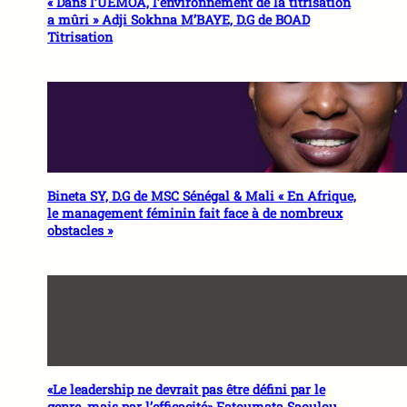
« Dans l’UEMOA, l’environnement de la titrisation
a mûri » Adji Sokhna M’BAYE, D.G de BOAD
Titrisation
Bineta SY, D.G de MSC Sénégal & Mali « En Afrique,
le management féminin fait face à de nombreux
obstacles »
«Le leadership ne devrait pas être défini par le
genre, mais par l’efficacité» Fatoumata Saoulou