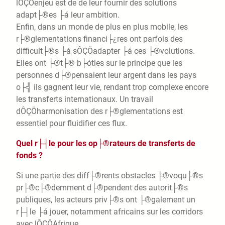
lÔÇÖenjeu est de de leur fournir des solutions
adapt├®es ├á leur ambition.
Enfin, dans un monde de plus en plus mobile, les
r├®glementations financi├¿res ont parfois des
difficult├®s ├á sÔÇÖadapter ├á ces ├®volutions.
Elles ont ├®t├® b├óties sur le principe que les
personnes d├®pensaient leur argent dans les pays
o├╣ ils gagnent leur vie, rendant trop complexe encore
les transferts internationaux. Un travail
dÔÇÖharmonisation des r├®glementations est
essentiel pour fluidifier ces flux.
Quel r├┤le pour les op├®rateurs de transferts de
fonds ?
Si une partie des diff├®rents obstacles ├®voqu├®s
pr├®c├®demment d├®pendent des autorit├®s
publiques, les acteurs priv├®s ont ├®galement un
r├┤le ├á jouer, notamment africains sur les corridors
avec lÔÇÖAfrique.