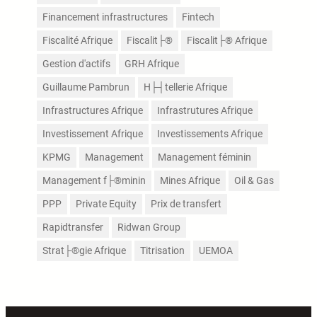
Financement infrastructures
Fintech
Fiscalité Afrique
Fiscalit├®
Fiscalit├® Afrique
Gestion d'actifs
GRH Afrique
Guillaume Pambrun
H├┤tellerie Afrique
Infrastructures Afrique
Infrastrutures Afrique
Investissement Afrique
Investissements Afrique
KPMG
Management
Management féminin
Management f├®minin
Mines Afrique
Oil & Gas
PPP
Private Equity
Prix de transfert
Rapidtransfer
Ridwan Group
Strat├®gie Afrique
Titrisation
UEMOA