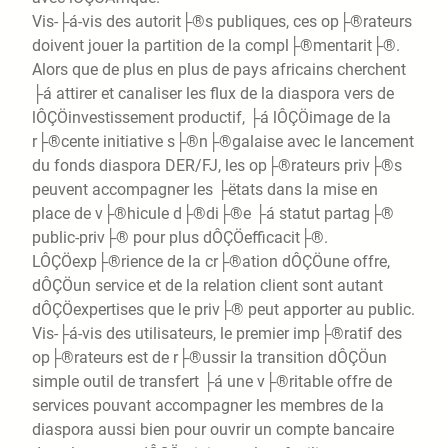
Vis-├á-vis des autorit├®s publiques, ces op├®rateurs
doivent jouer la partition de la compl├®mentarit├®.
Alors que de plus en plus de pays africains cherchent
├á attirer et canaliser les flux de la diaspora vers de
lÔÇÖinvestissement productif, ├á lÔÇÖimage de la
r├®cente initiative s├®n├®galaise avec le lancement
du fonds diaspora DER/FJ, les op├®rateurs priv├®s
peuvent accompagner les ├ëtats dans la mise en
place de v├®hicule d├®di├®e ├á statut partag├®
public-priv├® pour plus dÔÇÖefficacit├®.
LÔÇÖexp├®rience de la cr├®ation dÔÇÖune offre,
dÔÇÖun service et de la relation client sont autant
dÔÇÖexpertises que le priv├® peut apporter au public.
Vis-├á-vis des utilisateurs, le premier imp├®ratif des
op├®rateurs est de r├®ussir la transition dÔÇÖun
simple outil de transfert ├á une v├®ritable offre de
services pouvant accompagner les membres de la
diaspora aussi bien pour ouvrir un compte bancaire