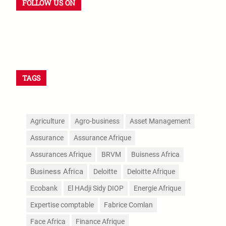
FOLLOW US ON
Facebook
X
Instagram
WhatsApp
TAGS
Agriculture
Agro-business
Asset Management
Assurance
Assurance Afrique
Assurances Afrique
BRVM
Buisness Africa
Business Africa
Deloitte
Deloitte Afrique
Ecobank
El HAdji Sidy DIOP
Energie Afrique
Expertise comptable
Fabrice Comlan
Face Africa
Finance Afrique