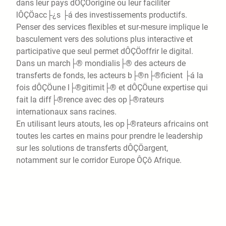
dans leur pays dÔÇÖorigine ou leur faciliter
lÔÇÖacc├¿s ├á des investissements productifs.
Penser des services flexibles et sur-mesure implique le
basculement vers des solutions plus interactive et
participative que seul permet dÔÇÖoffrir le digital.
Dans un march├® mondialis├® des acteurs de
transferts de fonds, les acteurs b├®n├®ficient ├á la
fois dÔÇÖune l├®gitimit├® et dÔÇÖune expertise qui
fait la diff├®rence avec des op├®rateurs
internationaux sans racines.
En utilisant leurs atouts, les op├®rateurs africains ont
toutes les cartes en mains pour prendre le leadership
sur les solutions de transferts dÔÇÖargent,
notamment sur le corridor Europe ÔÇô Afrique.