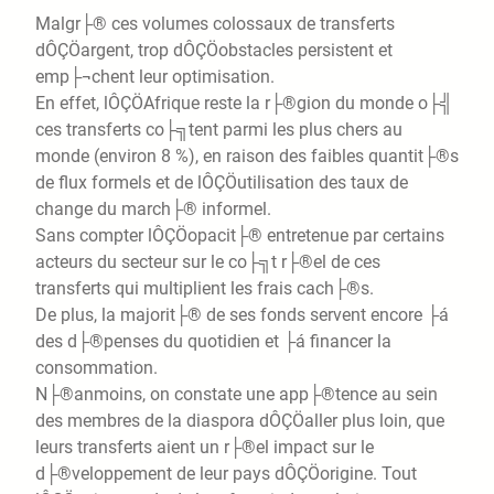
Malgr├® ces volumes colossaux de transferts
dÔÇÖargent, trop dÔÇÖobstacles persistent et
emp├¬chent leur optimisation.
En effet, lÔÇÖAfrique reste la r├®gion du monde o├╣
ces transferts co├╗tent parmi les plus chers au
monde (environ 8 %), en raison des faibles quantit├®s
de flux formels et de lÔÇÖutilisation des taux de
change du march├® informel.
Sans compter lÔÇÖopacit├® entretenue par certains
acteurs du secteur sur le co├╗t r├®el de ces
transferts qui multiplient les frais cach├®s.
De plus, la majorit├® de ses fonds servent encore ├á
des d├®penses du quotidien et ├á financer la
consommation.
N├®anmoins, on constate une app├®tence au sein
des membres de la diaspora dÔÇÖaller plus loin, que
leurs transferts aient un r├®el impact sur le
d├®veloppement de leur pays dÔÇÖorigine. Tout