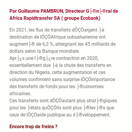
Par Guillaume PAMBRUN, Directeur G├®n├®ral de
Africa Rapidtransfer SA ( groupe Ecobank)
En 2021, les flux de transferts dÔÇÖargent ├á
destination de lÔÇÖAfrique subsaharienne ont
augment├® de 6,2 %, atteignant les 45 milliards de
dollars selon la Banque mondiale.
Apr├¿s une l├®g├¿re contraction en 2020,
essentiellement due ├á la chute des transferts en
direction du Nigeria, cette augmentation et ces
volumes confirment sans surprise lÔÇÖimportance
des transferts de fonds pour les ├®conomies
africaines.
Ces transferts sont dÔÇÖautant plus strat├®giques
pour les ├ëtats quÔÇÖils sont plus ├®lev├®s que
ceux de lÔÇÖaide publique au d├®veloppement.
Encore trop de freins ?