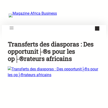
Aller
au
contenu
Transferts des diasporas : Des
opportunit├®s pour les
op├®rateurs africains