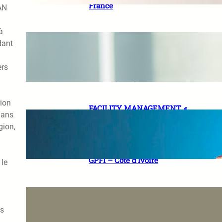
France
AN
à
« La bonne définition du projet
dant
est la clé de voûte d’un PPP
réussi » Ousmane DIAWARA,
Partner – Infrastructure
ers
advisory, Project finance – EY
tion
FACILITY MANAGEMENT. «
dans
Notre ambition est de nous
gion,
positionner comme un acteur
de référence » Abinan Sewa
DEKI, Managing Director de
GPFI – Côte d’Ivoire
 le
« Notre modèle est viable et
notre stratégie porte ses fruits
es
» Aïcha DOUCOURÉ HAÏDARA,
Directrice Générale de SKY