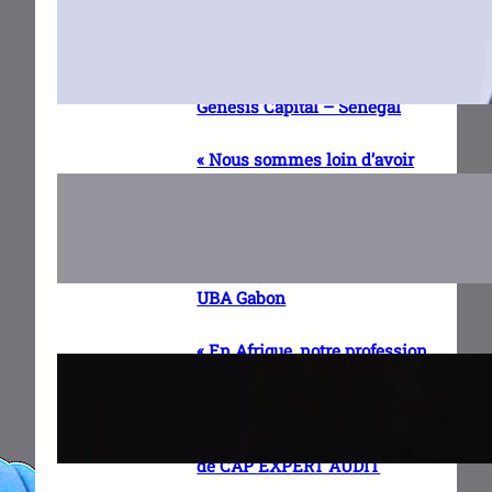
financier régional, un réflexe
naturel de financement pour
les entreprises » Dr Racine
SOW, Directeur Général de
Genesis Capital – Sénégal
« Nous sommes loin d’avoir
atteint le plein potentiel de la
finance digitale en Afrique »
Charles BOUKINDA, Co-
fondateur de DIGITECH
AFRICA, Président du C.A de
UBA Gabon
« En Afrique, notre profession
doit pouvoir allier ancrage
local et expertise mondiale »
Wassia ASSEMIEN, Expert-
comptable, Managing Partner
de CAP EXPERT AUDIT