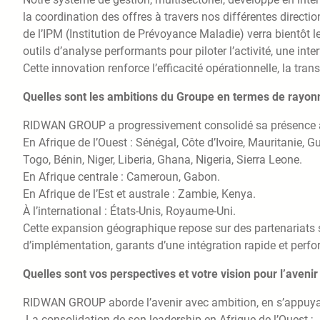
la coordination des offres à travers nos différentes directi
de l’IPM (Institution de Prévoyance Maladie) verra bientôt le 
outils d’analyse performants pour piloter l’activité, une inte
Cette innovation renforce l’efficacité opérationnelle, la trans
Quelles sont les ambitions du Groupe en termes de rayon
RIDWAN GROUP a progressivement consolidé sa présence à l’
En Afrique de l’Ouest : Sénégal, Côte d’Ivoire, Mauritanie, 
Togo, Bénin, Niger, Liberia, Ghana, Nigeria, Sierra Leone.
En Afrique centrale : Cameroun, Gabon.
En Afrique de l’Est et australe : Zambie, Kenya.
À l’international : États-Unis, Royaume-Uni.
Cette expansion géographique repose sur des partenariats 
d’implémentation, garants d’une intégration rapide et perfor
Quelles sont vos perspectives et votre vision pour l’avenir
RIDWAN GROUP aborde l’avenir avec ambition, en s’appuyan
-La consolidation de son leadership en Afrique de l’Ouest ;