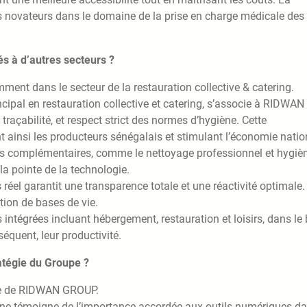
s novateurs dans le domaine de la prise en charge médicale des
s à d’autres secteurs ?
ent dans le secteur de la restauration collective & catering.
incipal en restauration collective et catering, s’associe à RIDWAN
 traçabilité, et respect strict des normes d’hygiène. Cette
nt ainsi les producteurs sénégalais et stimulant l’économie natio
es complémentaires, comme le nettoyage professionnel et hygièn
la pointe de la technologie.
 réel garantit une transparence totale et une réactivité optimale.
ion de bases de vie.
s intégrées incluant hébergement, restauration et loisirs, dans le 
séquent, leur productivité.
ratégie du Groupe ?
égie de RIDWAN GROUP.
erne témoigne de l’importance accordée aux outils numériques d