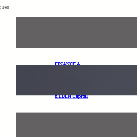
iques
« La titrisation est un levier
majeur du financement du
développement en Afrique »
Karamoko FADIGA, Managing
Partner de KF Conseils
FINANCE &
INFRASTRUCTURES.
Interview Exclusive de Serge
MOSSI et Lamine Mohamed
SECK, Managing Partners
d’EDEN Capital
«Le rôle de l’auditeur évolue
vers une dimension beaucoup
plus stratégique» Ted
MATUNGA – Partner Audit,