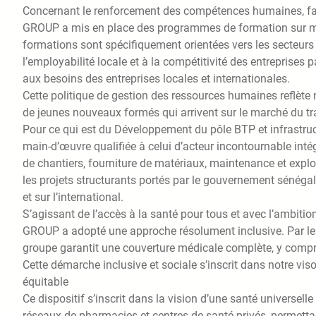
Concernant le renforcement des compétences humaines, f
GROUP a mis en place des programmes de formation sur mes
formations sont spécifiquement orientées vers les secteurs 
l’employabilité locale et à la compétitivité des entreprises
aux besoins des entreprises locales et internationales.
Cette politique de gestion des ressources humaines reflète n
de jeunes nouveaux formés qui arrivent sur le marché du tr
Pour ce qui est du Développement du pôle BTP et infrastruct
main-d’œuvre qualifiée à celui d’acteur incontournable inté
de chantiers, fourniture de matériaux, maintenance et expl
les projets structurants portés par le gouvernement sénégal
et sur l’international.
S’agissant de l’accès à la santé pour tous et avec l’ambiti
GROUP a adopté une approche résolument inclusive. Par le b
groupe garantit une couverture médicale complète, y compris
Cette démarche inclusive et sociale s’inscrit dans notre vi
équitable
Ce dispositif s’inscrit dans la vision d’une santé universell
réseaux de pharmacies et centres de santé privés, permettan