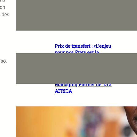
«Ce qui inquiète réellement
ion
les investisseurs, c’est
, des
l’incertitude juridique» Daye
KABA, Managing Partner de
TILAN LAW GROUP
Prix de transfert : «L’enjeu
pour nos États est la
conciliation de l’attractivité
aso,
économique et la protection
de l’assiette fiscale»
Stéphanie MPINWA-OUAFFO,
Managing Partner de TAX
AFRICA
« Nous, les assureurs, nous
devrons faire preuve
d’agilité » Papa Seyni THIAM
Directeur Général NSIA Vie
Assurances-Sénégal