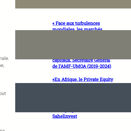
Mali
« Face aux turbulences
mondiales, les marchés
financiers africains peuvent
avancer à contrecycle » Dr
Ripert BOSSOUKPE, Expert
international en marchés de
nale.
capitaux, Secrétaire Général
e,
de l’AMF-UMOA (2019-2024)
«En Afrique, le Private Equity
n’est pas seulement un
instrument financier, c’est un
but
accélérateur de maturité
économique» Lalya KAMARA,
Managing Director de
Sahelinvest
ans