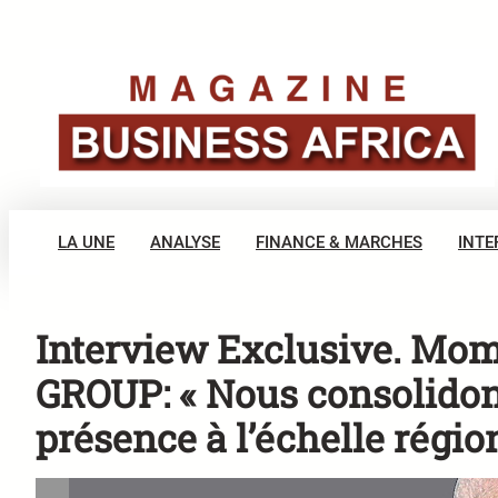
Aller
au
contenu
LA UNE
ANALYSE
FINANCE & MARCHES
INTE
Interview Exclusive. M
GROUP: « Nous consolidon
présence à l’échelle régio