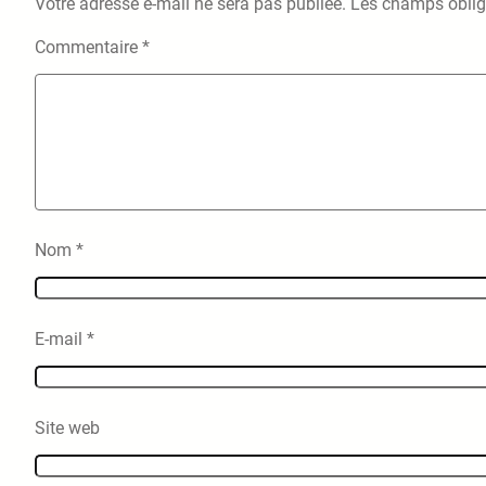
Votre adresse e-mail ne sera pas publiée.
Les champs oblig
Commentaire
*
Nom
*
E-mail
*
Site web