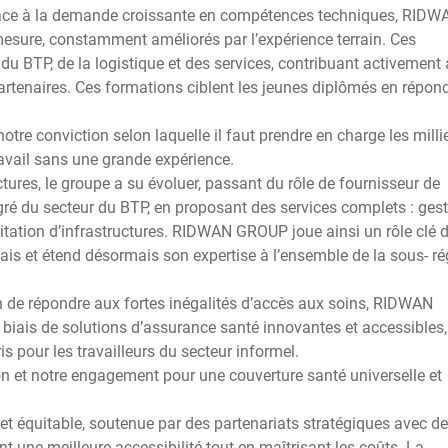
ace à la demande croissante en compétences techniques, RIDW
ure, constamment améliorés par l’expérience terrain. Ces
du BTP, de la logistique et des services, contribuant activement 
 partenaires. Ces formations ciblent les jeunes diplômés en répon
otre conviction selon laquelle il faut prendre en charge les milli
avail sans une grande expérience.
ures, le groupe a su évoluer, passant du rôle de fournisseur de
gré du secteur du BTP, en proposant des services complets : ges
oitation d’infrastructures. RIDWAN GROUP joue ainsi un rôle clé 
ais et étend désormais son expertise à l’ensemble de la sous- ré
on de répondre aux fortes inégalités d’accès aux soins, RIDWAN
iais de solutions d’assurance santé innovantes et accessibles,
 pour les travailleurs du secteur informel.
son et notre engagement pour une couverture santé universelle et
e et équitable, soutenue par des partenariats stratégiques avec d
t une meilleure accessibilité tout en maîtrisant les coûts. La