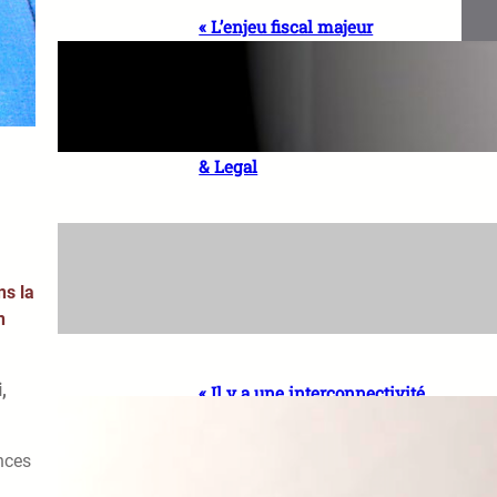
« L’enjeu fiscal majeur
demeure l’intégration du
secteur informel dans
l’économie formelle » El Hadji
Sidy DIOP, Président Directeur
Général de FACE AFRICA Tax
& Legal
« La souveraineté numérique
comporte une dimension
économique et industrielle
ns la
essentielle » Aïssatou SYLLA,
n
Partner – ASAFO & CO.
,
« Il y a une interconnectivité
entre les états financiers et
les états de durabilité »
nces
Maguette DIOP, Expert-
comptable, Partner – Mazars