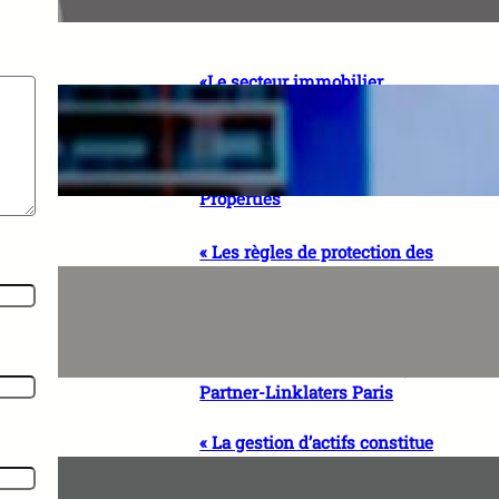
BDO RDC
«Le secteur immobilier
sénégalais a besoin de vision
et de professionnalisme»
Rokhaya BA, CEO & Co-
fondatrice de SEYNI
Properties
« Les règles de protection des
données, à condition d’être
bien conçues, peuvent
encourager l’innovation en
renforçant la confiance des
utilisateurs » Sonia CISSE,
Partner-Linklaters Paris
« La gestion d’actifs constitue
un levier majeur de
croissance économique pour