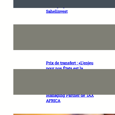
économique» Lalya KAMARA,
Managing Director de
Sahelinvest
«Ce qui inquiète réellement
les investisseurs, c’est
l’incertitude juridique» Daye
KABA, Managing Partner de
TILAN LAW GROUP
Prix de transfert : «L’enjeu
pour nos États est la
conciliation de l’attractivité
économique et la protection
de l’assiette fiscale»
Stéphanie MPINWA-OUAFFO,
Managing Partner de TAX
AFRICA