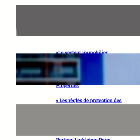
«Le rôle de l’auditeur évolue
vers une dimension beaucoup
plus stratégique» Ted
MATUNGA – Partner Audit,
BDO RDC
«Le secteur immobilier
sénégalais a besoin de vision
et de professionnalisme»
Rokhaya BA, CEO & Co-
fondatrice de SEYNI
Properties
« Les règles de protection des
données, à condition d’être
bien conçues, peuvent
encourager l’innovation en
renforçant la confiance des
utilisateurs » Sonia CISSE,
Partner-Linklaters Paris