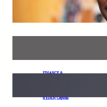
« Nous, les assureurs, nous
devrons faire preuve
d’agilité » Papa Seyni THIAM
Directeur Général NSIA Vie
Assurances-Sénégal
« La titrisation est un levier
majeur du financement du
développement en Afrique »
Karamoko FADIGA, Managing
Partner de KF Conseils
FINANCE &
INFRASTRUCTURES.
Interview Exclusive de Serge
MOSSI et Lamine Mohamed
SECK, Managing Partners
d’EDEN Capital