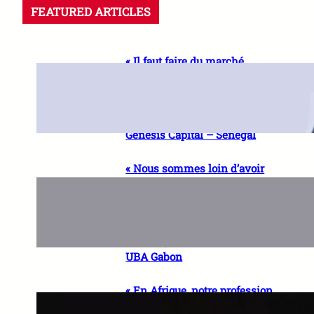
FEATURED ARTICLES
« Il faut faire du marché
financier régional, un réflexe
naturel de financement pour
les entreprises » Dr Racine
SOW, Directeur Général de
Genesis Capital – Sénégal
« Nous sommes loin d’avoir
atteint le plein potentiel de la
finance digitale en Afrique »
Charles BOUKINDA, Co-
fondateur de DIGITECH
AFRICA, Président du C.A de
UBA Gabon
« En Afrique, notre profession
doit pouvoir allier ancrage