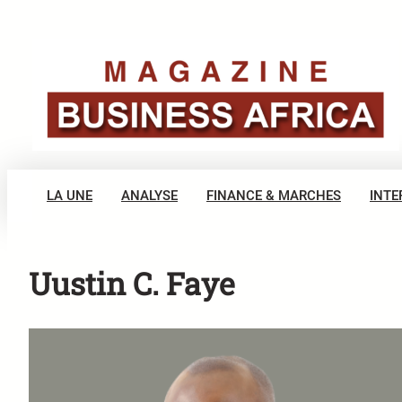
Aller
au
contenu
LA UNE
ANALYSE
FINANCE & MARCHES
INTE
Uustin C. Faye