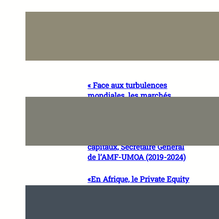
« Notre modèle est viable et
notre stratégie porte ses fruits
» Aïcha DOUCOURÉ HAÏDARA,
Directrice Générale de SKY
Mali
« Face aux turbulences
mondiales, les marchés
financiers africains peuvent
avancer à contrecycle » Dr
Ripert BOSSOUKPE, Expert
international en marchés de
capitaux, Secrétaire Général
de l’AMF-UMOA (2019-2024)
«En Afrique, le Private Equity
n’est pas seulement un
instrument financier, c’est un
accélérateur de maturité