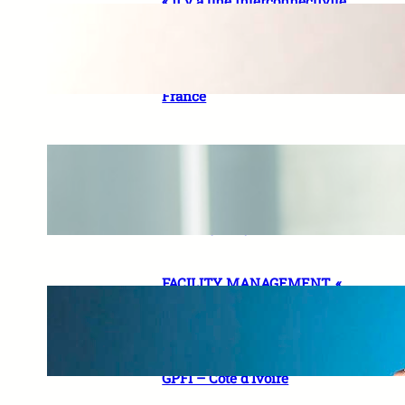
« Il y a une interconnectivité
entre les états financiers et
les états de durabilité »
Maguette DIOP, Expert-
comptable, Partner – Mazars
France
« La bonne définition du projet
est la clé de voûte d’un PPP
réussi » Ousmane DIAWARA,
Partner – Infrastructure
advisory, Project finance – EY
FACILITY MANAGEMENT. «
Notre ambition est de nous
positionner comme un acteur
de référence » Abinan Sewa
DEKI, Managing Director de
GPFI – Côte d’Ivoire