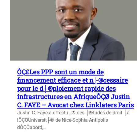
ÔÇ£Les PPP sont un mode de
financement efficace et n├®cessaire
pour le d├®ploiement rapide des
infrastructures en AfriqueÔÇØ Justin
C. FAYE – Avocat chez Linklaters Paris
Justin C. Faye a effectu├® des ├®tudes de droit ├á
lÔÇÖUniversit├® de Nice-Sophia Antipolis
dÔÇÖabord,…