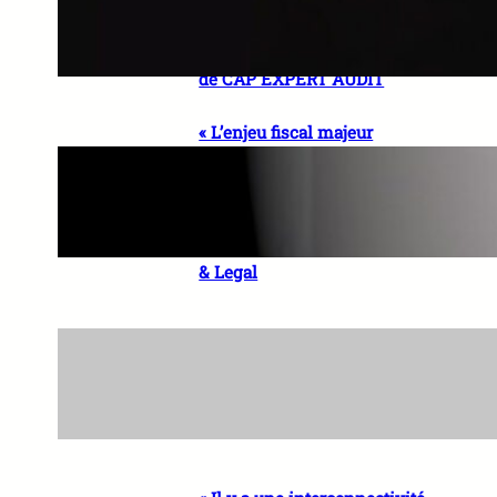
local et expertise mondiale »
Wassia ASSEMIEN, Expert-
comptable, Managing Partner
de CAP EXPERT AUDIT
« L’enjeu fiscal majeur
demeure l’intégration du
secteur informel dans
l’économie formelle » El Hadji
Sidy DIOP, Président Directeur
Général de FACE AFRICA Tax
& Legal
« La souveraineté numérique
comporte une dimension
économique et industrielle
essentielle » Aïssatou SYLLA,
Partner – ASAFO & CO.